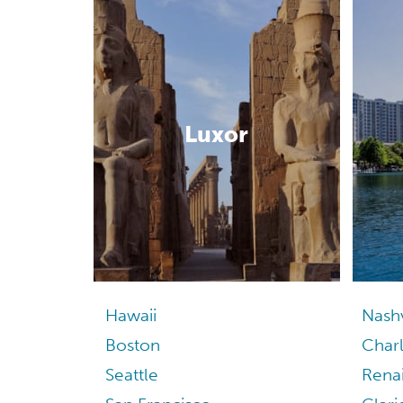
Luxor
Hawaii
Nashv
Boston
Charl
Seattle
Rena