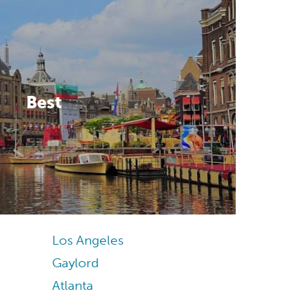
Best
Los Angeles
Gaylord
Atlanta