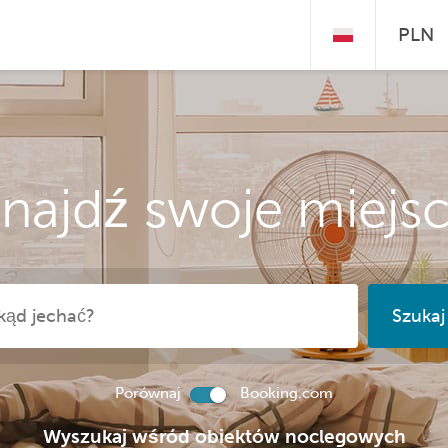
PLN
najdź swoje miejs
Szukaj
Porównaj
Booking.com
Wyszukaj wśród obiektów noclegowych