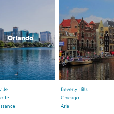
Orlando
ille
Beverly Hills
otte
Chicago
issance
Aria