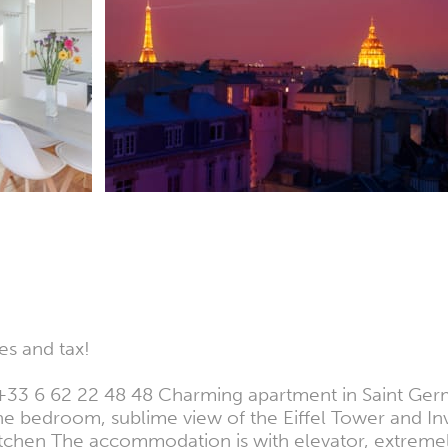
es and tax!
ct: +33 6 62 22 48 48 Charming apartment in Saint G
ne bedroom, sublime view of the Eiffel Tower and Inv
n The accommodation is with elevator, extremely qui