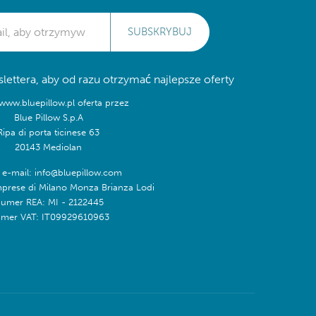
SUBSKRYBUJ
lettera, aby od razu otrzymać najlepsze oferty
/www.bluepillow.pl oferta przez
Blue Pillow S.p.A
Ripa di porta ticinese 63
20143 Mediolan
 e-mail: info@bluepillow.com
mprese di Milano Monza Brianza Lodi
umer REA: MI - 2122445
mer VAT: IT09929610963