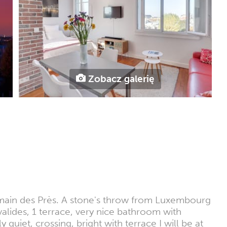
Zobacz galerię
ermain des Près. A stone's throw from Luxembourg
alides, 1 terrace, very nice bathroom with
et, crossing, bright with terrace I will be at