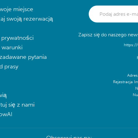
woje miejsce
aj swoją rezerwacją
Zapisz się do naszego news
a prywatności
https:/
i warunki
zadawane pytania
d prasy
Adres
Rejestracja I
N
ią
Nu
tuj się z nami
lowAI
Obserwuj nas na: