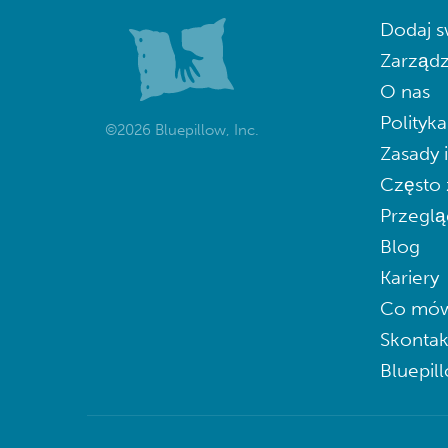
Dodaj s
Zarządz
O nas
Polityk
©2026 Bluepillow, Inc.
Zasady 
Często 
Przeglą
Blog
Kariery
Co mów
Skontak
Bluepil