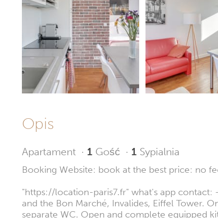
Opis
Apartament
·
1
Gość
·
1
Sypialnia
Booking Website: book at the best price: no fe
"https://location-paris7.fr" what's app conta
and the Bon Marché, Invalides, Eiffel Tower. O
separate WC. Open and complete equipped kitche