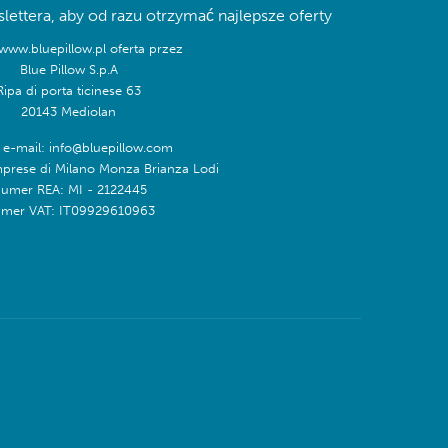
lettera, aby od razu otrzymać najlepsze oferty
/www.bluepillow.pl oferta przez
Blue Pillow S.p.A
Ripa di porta ticinese 63
20143 Mediolan
 e-mail: info@bluepillow.com
mprese di Milano Monza Brianza Lodi
umer REA: MI - 2122445
mer VAT: IT09929610963