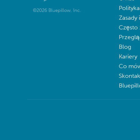
Polityk
©2026 Bluepillow, Inc.
Zasady 
Często 
Przeglą
Blog
Kariery
Co mów
Skontak
Bluepil