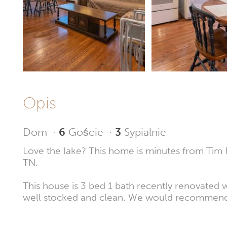
Opis
Dom
·
6
Goście
·
3
Sypialnie
Love the lake? This home is minutes from Tim F
TN.
This house is 3 bed 1 bath recently renovated w
well stocked and clean. We would recommend i