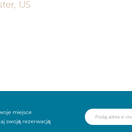
ter, US
woje miejsce
aj swoją rezerwacją