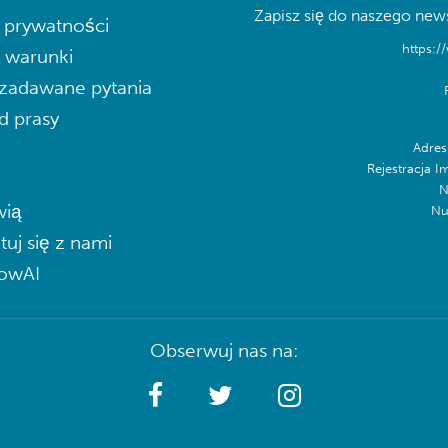
Zapisz się do naszego news
a prywatności
https:/
i warunki
zadawane pytania
d prasy
Adres
Rejestracja I
N
ią
Nu
tuj się z nami
lowAI
Obserwuj nas na: