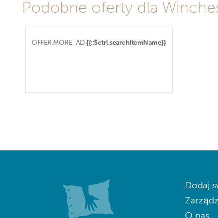
Podobne oferty dla Winches
OFFER.MORE_AD
{{::$ctrl.searchItemName}}
Dodaj s
Zarządz
O nas