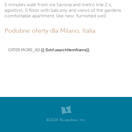
5 minutes walk from via Savona and metro line 2 s,
agostino, 5 floor with balcony and views of the gardens.
comfortable apartment, like new, furnished well
Podobne oferty dla Milano, Italia
OFFER.MORE_AD
{{::$ctrl.searchItemName}}
©2026 Bluepillow, Inc.