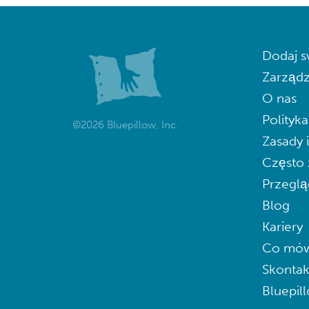
Dodaj s
Zarządz
O nas
Polityk
©2026 Bluepillow, Inc.
Zasady 
Często 
Przeglą
Blog
Kariery
Co mów
Skontak
Bluepil