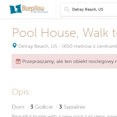
Pool House, Walk t
Delray Beach, US
-
(650 metrów z centrum
Przepraszamy, ale ten obiekt noclegowy ni
Opis
Dom
·
3
Goście
·
3
Sypialnie
Beautiful home with a new pool just steps away