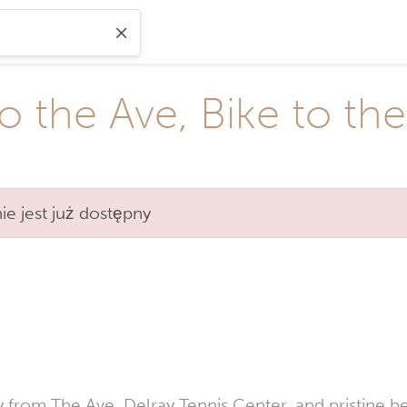
o the Ave, Bike to th
)
e jest już dostępny
 from The Ave, Delray Tennis Center, and pristine b