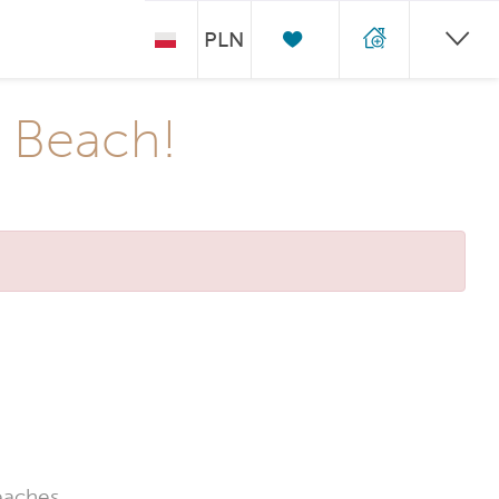
PLN
e Beach!
eaches.