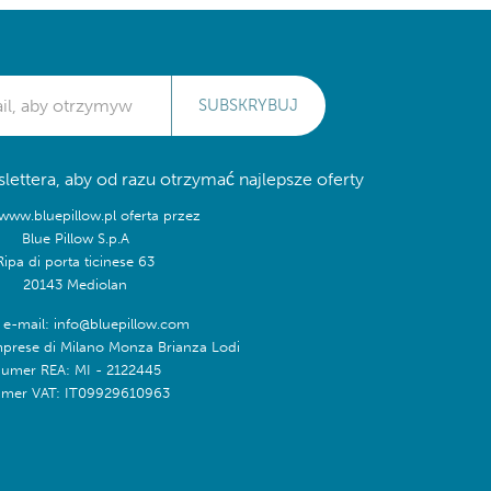
SUBSKRYBUJ
lettera, aby od razu otrzymać najlepsze oferty
/www.bluepillow.pl oferta przez
Blue Pillow S.p.A
Ripa di porta ticinese 63
20143 Mediolan
 e-mail: info@bluepillow.com
mprese di Milano Monza Brianza Lodi
umer REA: MI - 2122445
mer VAT: IT09929610963