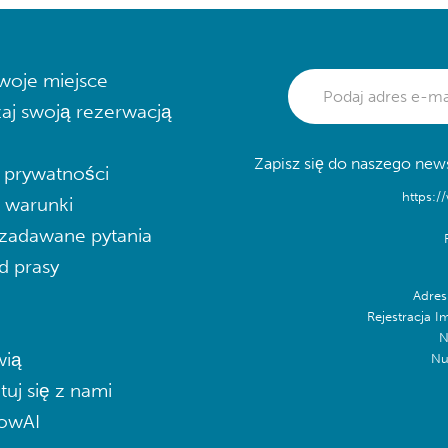
woje miejsce
aj swoją rezerwacją
Zapisz się do naszego news
a prywatności
https:/
i warunki
zadawane pytania
d prasy
Adres
Rejestracja I
N
ią
Nu
tuj się z nami
lowAI