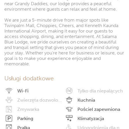
near Grandy Daddies, our lodge provides a peaceful
environment where guests can relax and feel at home.
We are just a 5-minute drive from major spots like
Twinpalm Mall, Choppies, Cheers, and Kenneth Kaunda
International Airport, making it easy for our guests to
access shopping, dining, and entertainment. At Salama
Blue Lodge, we pride ourselves on creating a beautiful
and tranquil setting that gives you peace of mind during
your stay. Whether you’re here for business or leisure, our
goal is to make your experience enjoyable and
memorable.
Usługi dodatkowe
Wi-Fi
Tylko dla niepalących
Zwierzęta dozwolone
Kuchnia
Zmywarka
Pościel zapewniona
Parking
Klimatyzacja
Pralka
Udogodnienia dla niepełnosprawnych