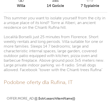
Willa
14
Goście
7
Sypialnie
This summer you want to isolate yourself from the city in
a unique place of its kind? Torre ai Alberi, an ancient
residence on the Chianti Rufina hill.
Località Borselli just 25 minutes from Florence. Short
weekly rentals and long periods. Villa suitable for one or
more families. Sleeps 14 7 bedrooms; large and
characteristic internal spaces, large garden, covered
outdoor patio equipped with kitchen, pizza oven and
barbecue fireplace. Above ground pool 3x5 meters new.
Large private indoor parking. wi-fi radio. Small dogs
allowed. Facebook “tower with the Chianti trees Rufina"
Podobne oferty dla Rufina, IT
OFFER.MORE_AD
{{::$ctrl.searchItemName}}