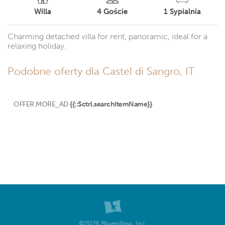
Willa
4
Goście
1
Sypialnia
Charming detached villa for rent, panoramic, ideal for a
relaxing holiday.
Podobne oferty dla Castel di Sangro, IT
OFFER.MORE_AD
{{::$ctrl.searchItemName}}
©2026 Bluepillow, Inc.